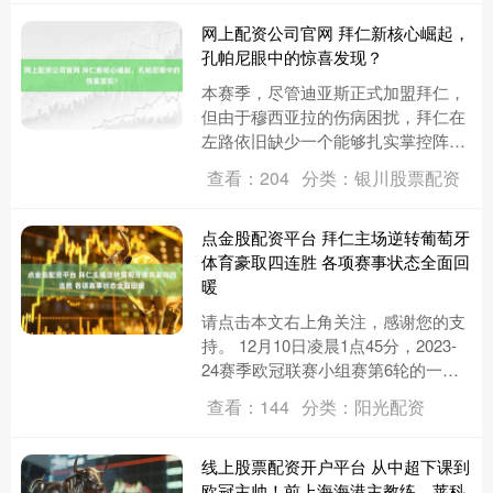
网上配资公司官网 拜仁新核心崛起，
孔帕尼眼中的惊喜发现？
本赛季，尽管迪亚斯正式加盟拜仁，
但由于穆西亚拉的伤病困扰，拜仁在
左路依旧缺少一个能够扎实掌控阵地
战的拿球点。事实上，迪亚斯在阵地
查看：204
分类：银川股票配资
战阶段多半被定位为弱侧边锋，导
致....
点金股配资平台 拜仁主场逆转葡萄牙
体育豪取四连胜 各项赛事状态全面回
暖
请点击本文右上角关注，感谢您的支
持。 12月10日凌晨1点45分，2023-
24赛季欧冠联赛小组赛第6轮的一场
焦点对决在慕尼黑安联球场激情上
查看：144
分类：阳光配资
演。德甲豪门拜仁慕尼....
线上股票配资开户平台 从中超下课到
欧冠主帅！前上海海港主教练，莱科