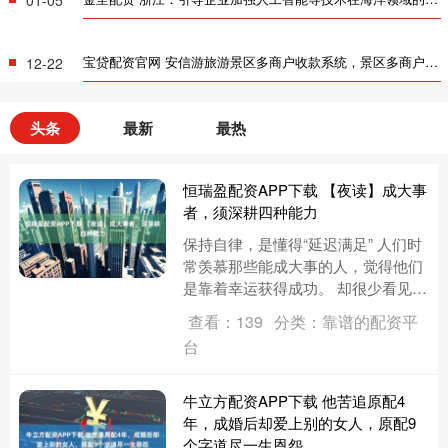
宝贷配资官网 安信游旅游景区多商户收款系统，景区多商户对接系统,多商户自动分账系统
12-22
头条
最新
最热
恒瑞盈配资APP下载 【夜读】成大事
者，须深耕四种能力
保持自律，是懂得“延迟满足” 人们时
常羡慕那些能成大事的人，觉得他们
是靠着幸运获得成功。 却很少看见，
幸运的背后，是四种可修炼的能力，
查看：139
分类：靠谱的配资平
沉淀出不凡结果。 1 深耕....
台
牛立方配资APP下载 他苦追原配4
年，成婚后却爱上别的女人，原配9
个字道尽一生恩怨