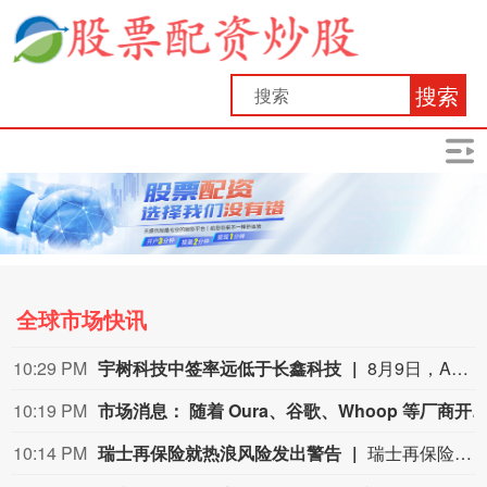
搜索
全球市场快讯
10:29 PM
宇树科技中签率远低于长鑫科技
8月9日，A股“人形机器人第一股”宇树科技8月10日将在科创板正式开启申购。考虑到宇树科技本次发行流通盘规模较小，又叠加“第一股”的题材光环，多家券商综合测算显示，其预计中签率在万分之二至万分之三之间，远低于长鑫科技0.47%的中签率水平。数据显示，2026年以来A股新股上市首日平均涨幅高达276.04%，若以此测算，中一签宇树科技账面盈利有望突破20万元；若对标年内科创板新股首日466.61%的平均涨幅，单签盈利可达35.18万元。 (21财经)
10:19 PM
市场消息： 随着 Oura、谷歌、Whoop 等厂商开启可穿戴设备新时代，苹果正考虑对 Apple Watch 进行重大调整。今年的机型将主要聚焦性能，以及健康、健身追踪功能的优化，会推出 Ultra 4 以及 Series 12 版本。重大产品
10:14 PM
瑞士再保险就热浪风险发出警告
瑞士再保险首席执行官贝格尔（Andreas Berger）在接受瑞士《周日新苏黎世报》（NZZ am Sonntag）采访时表示：”热浪及其相关死亡人数的风险被低估了。”他补充说：”我们需要提高对由此产生的危险的认识。”贝格尔是在瑞士再保险公布2026年上半年净利润增长9%之后发表上述言论的，他表示现在断言超额死亡率将如何影响这家总部位于苏黎世的公司的财务数据还为时过早。