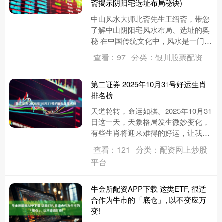
斋揭示阴阳宅选址布局秘诀)
中山风水大师北斋先生王绍斋，带您
了解中山阴阳宅风水布局、选址的奥
秘 在中国传统文化中，风水是一门博
大精深的学问，涉及到人与自然、环
查看：97
分类：银川股票配资
境以及宇宙之间的和谐关系。作为....
第二证券 2025年10月31号好运生肖
排名榜
天道轮转，命运如棋。2025年10月31
日这一天，天象格局发生微妙变化，
有些生肖将迎来难得的好运，让我们
一起来看看，究竟是哪些生肖会在这
查看：121
分类：配资网上炒股
一天收获满满的幸运！ 第....
平台
牛金所配资APP下载 这类ETF, 很适
合作为牛市的「底仓」, 以不变应万
变!