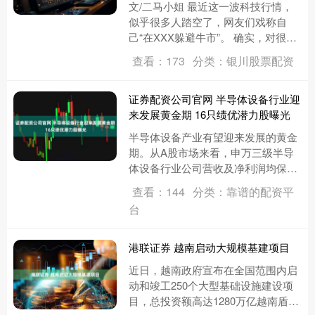
文/二马小姐 最近这一波科技行情，
似乎很多人踏空了，网友们戏称自
己“在XXX躲避牛市”。 确实，对很多
投资者来说，面临一个问题：科技虽
查看：173
分类：银川股票配资
好，但科技基金往往高波动，....
证券配资公司官网 半导体设备行业迎
来发展黄金期 16只绩优潜力股曝光
半导体设备产业有望迎来发展的黄金
期。从A股市场来看，申万三级半导
体设备行业公司营收及净利润均保持
增长趋势。据证券时报·数据宝统计，
查看：144
分类：靠谱的配资平
2021年至2024年，半导体....
台
港联证券 越南启动大规模基建项目
近日，越南政府宣布在全国范围内启
动和竣工250个大型基础设施建设项
目，总投资额高达1280万亿越南盾