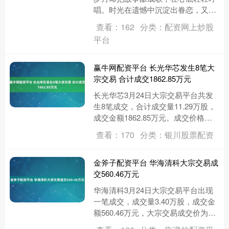
唱。时光在遗憾中沉淀出眷恋，又在
眷恋中淬炼出释然，而一首歌的时
查看：162
分类：配资网上炒股
间，恰好容下了这全部的流转
平台
~……....
赢牛网配资平台 长光华芯发生8笔大
宗交易 合计成交1862.85万元
长光华芯3月24日大宗交易平台共发
生8笔成交，合计成交量11.29万股，
成交金额1862.85万元。成交价格均
为165.00元，相对今日收盘价折价
查看：170
分类：银川股票配资
15.81%。....
金斧子配资平台 华海清科大宗交易成
交560.46万元
华海清科3月24日大宗交易平台出现
一笔成交，成交量3.40万股，成交金
额560.46万元，大宗交易成交价为
164.84元。该笔交易的买方营业部为