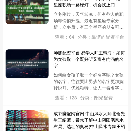
星座职场一路绿灯，机会找上门
立冬刚过，天气转凉，但有些人的职
场却悄悄升温。最近有星座专家分
析，立冬后，有三个星座的朋友可能
会迎来职场上的“黄金时期”，身边会
查看：64
分类：靠谱的配资平台
出现贵人相助，助力事业更上一层
楼....
坤鹏配资平台 易学大师王镜海：如何
为女孩取一个既好听又富有内涵的名
字
如何给女孩子取一个好名字呢？女孩
的名字，往往要比男孩的名字更加婉
转悦耳、优雅独特，让人一看名字便
能知晓这是一位女孩。基于这样的特
查看：128
分类：阳光配资
点，下面为大家从诗词名句中搜集
整....
成都赚配网官网 中山风水大师北斋先
生王绍斋，带您了解中山阴阳宅风水
布局、选址的奥秘(中山风水专家王绍