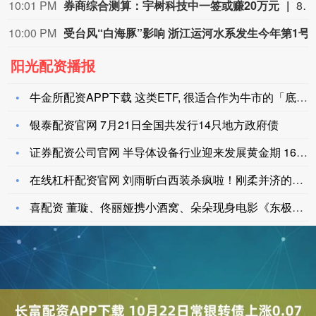
10:01 PM
券商综合测算：宇树科技中一签或赚20万元
8月10日，A股“人形机器人第一股”宇树科技（688836.SH）将在科创板正式开启申购。考虑到宇树科技本次发行流通盘规模较小，又叠加“第一股”的题材光环，多家券商综合测算显示，其预计中签率在万分之二至万分之三之间，远低于长鑫科技0.47%的中签率水平。数据显示，2026年以来A股新股上市首日平均涨幅高达276.04%，若以此测算，中一签宇树科技账面盈利有望突破20万元；若对标年内科创板新股首日466.61%的平均涨幅，单签盈利可达35.18万元。（21世纪经济报道）
10:00 PM
受台风“白海豚”影响 浙江运
阳光配资播报
牛金所配资APP下载 这类ETF, 很适合作为牛市的「底仓」
银泰配资官网 7月21日全国共发行14只地方政府债
证券配资公司官网 半导体设备行业迎来发展黄金期 16只绩优潜
在线杠杆配资官网 刘雨昕白西装杀疯啦！刚柔并济的美学暴击正席
喜配资 董璇、佟丽娅携小酒窝、朵朵现身电影《东极岛》首映礼：