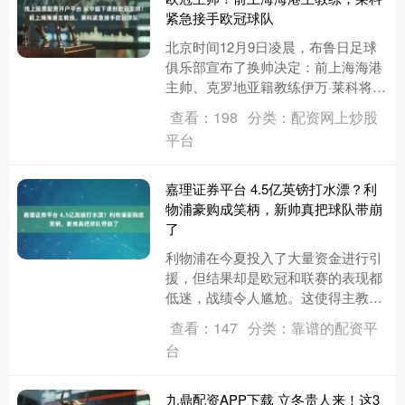
紧急接手欧冠球队
北京时间12月9日凌晨，布鲁日足球
俱乐部宣布了换帅决定：前上海海港
主帅、克罗地亚籍教练伊万·莱科将临
时接管球队，而距离欧冠小组赛最后
查看：198
分类：配资网上炒股
一轮与阿森纳的对决，仅剩下4....
平台
嘉理证券平台 4.5亿英镑打水漂？利
物浦豪购成笑柄，新帅真把球队带崩
了
利物浦在今夏投入了大量资金进行引
援，但结果却是欧冠和联赛的表现都
低迷，战绩令人尴尬。这使得主教练
斯洛特的执教能力受到了前所未有的
查看：147
分类：靠谱的配资平
质疑。尽管俱乐部花费了巨额转会
台
费....
九鼎配资APP下载 立冬贵人来！这3