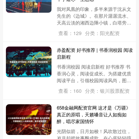
我对凤凰的印象，多半来源于沈从文
先生的《边城》。在那片潺潺流水、
天高云淡的湘西边陲小镇，白塔旁，
映入眼帘的是一幅宁静而温润的画
查看：129
分类：阳光配资
面：翠翠——那位灵动而生气勃勃的
湘....
赤盈配资 好书推荐 | 书香润校园 阅读
启新程
书香润校园 阅读启新程 好书推荐 书
香润心灵，阅读促成长。为搭建优质
阅读平台，引领校园阅读风尚，图书
馆精心遴选各类口碑佳作、畅销好书
查看：160
分类：银川股票配资
与获奖经典，整理推出本期好书....
658金融网配资官网 这才是《万疆》
真正的原唱，天籁嗓音让人如痴如
醉，唱尽家国情怀
光阴似箭，日月如梭！风吹散过往，
岁月却把故事酿成歌，在心底轻轻哼