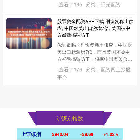
（约合500亿美元）。这是越南政府
查看：135
分类：阳光配资
为实现年度经济增长目标、推....
股票资金配资APP下载 刚恢复稀土供
应, 中国对美出口激增7倍, 美国被中
方举动搞破防了
你知道吗？刚恢复稀土供应，中国对
美出口就激增7倍，而且美国还被中
方举动搞破防了！根据中国海关总署
此前公布的数据来看，中美两国五月
查看：176
分类：配资网上炒股
达成贸易协议后，稀土供应出现开
平台
闸....
沪深京指数
上证综指
3940.04
+39.68
+1.02%